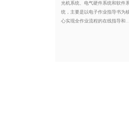
光机系统、电气硬件系统和软件
统，主要是以电子作业指导书为
心实现全作业流程的在线指导和
示，必要环节通过工业相机进行
觉采集分析，实现材料的材质、
维方向、位置和尺寸形状的检测
通过电子显示屏提醒人工作业是
符合作业指导书要求，保证结构
的生产符合生产工艺要求，并通
数据库系统记录加工生产中的批
次、人员、检测以及记录图像等
息，全流程可控，便于加工工艺
化改进，提高生产效率。