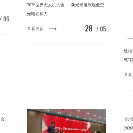
2026世界无人机大会 — 新光光电展现低空
光电硬实力
/ 06
28
/ 05
查看更多
硬核
统”
软件
查看
讨会，
哈尔
20