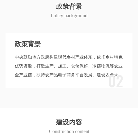
政策背景
Policy background
农作物产量
2021年02月28
构建现代乡村产业体系，依托乡村特色
调，要坚决当好维护
产、加工、仓储保鲜、冷链物流等农业
合生产能力，以建设
02
产品电子商务平台发展。建设农业大数
牵动，加快机械化
农业农村大数据在农业重点领域的全面
提能力、攻单产、
+农业高标准示范基地建设。
深化农业供给侧结
碗”质量提升行动
业全产业链融合发展
建设内容
促进农业产业化提
Construction content