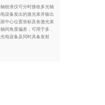
光轴校准仪可分时接收多光轴
光电设备发出的激光束并输出
光斑中心位置坐标及各激光束
光轴间角度偏差，可用于多光
轴光电设备及同时具备发射
（干扰）、接收（探测）功能
的光电产品光轴平行性检测、
校准。