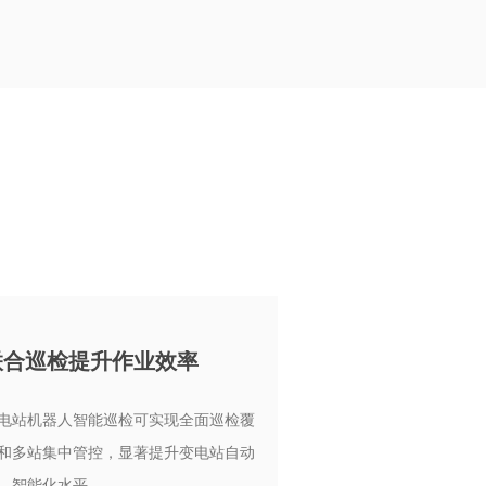
联合巡检提升作业效率
电站机器人智能巡检可实现全面巡检覆
变电站内表计数量多
和多站集中管控，显著提升变电站自动
表工作量大。利用图
、智能化水平。
读数的图像采集存储