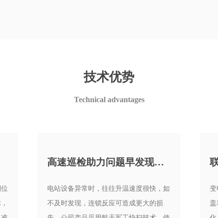
技术优势
Technical advantages
高速巡检助力问题早发现、早报告
制位
电站设备异常时，往往升温速度很快，如
变
标，
不及时发现，连锁反应可造成更大的损
盖
温准
失。公司产品采用航天军工快扫技术，使
化