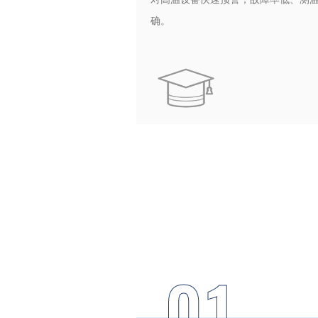
确。
01