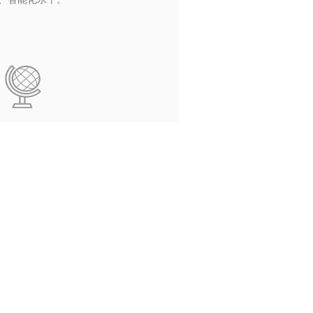
抄表时间，减少员工
站内大量计量表计可
视。